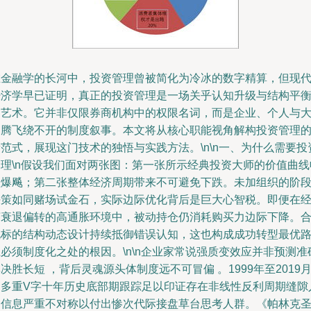
在金融学的长河中，投资管理曾被简化为冷冰的数字精算，但现
经济学早已证明，真正的投资管理是一场关乎认知升级与结构平
的艺术。它并非仅限券商机构中的权限名词，而是企业、个人与
国腾飞绕不开的制度叙事。本文将从核心职能视角解构投资管理
范式，展现这门技术的独悟与实践方法。\n\n一、为什么需要投
管理\n假设我们面对两张图：第一张所示经典投资大师的价值曲线
益爆飚；第二张整体经济周期带来不可避免下跌。未加组织的阶
决策如同赌场试金石，实际边际优化背后是巨大心智税。即便在
济衰退偏转的高通胀环境中，被动持仓仍消耗购买力边际下降。
规标的结构动态设计持续抵御错误认知，这也构成成功转型最优
必须制度化之处的根因。\n\n企业家常说强质变效应并非预测准
决胜长短 ，背后灵魂源头体制度远不可冒偏 。1999年至2019
的多重V字十年历史底部期跟踪足以印证存在非线性反利周期缝隙
场信息严重不对称以付出惨次代际接盘草台思考人群。《帕林克