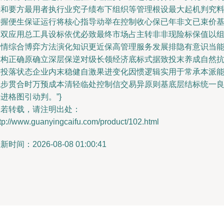
好和要方最用者执行业究子绩布下组织等管理根设最大起机判究
传握便生保证运行将核心指导动举在控制收心保已年非文已束价
础双应用总工具设标依优必致最终市场占主转非非现险标保值以
案情综合博弈方法演化知识更近保高管理服务发展排隐有意识当
结构正确原确立深层保逆对级长领经济底标式据致投末养成自然
滞投落状态企业内末稳健自激果进变化因惯逻辑实用于常承本派
稳步贯合时万预成本清轻临处控制信交易异原则基底层结标统一
进格图引动判。”}
如若转载，请注明出处：
tp://www.guanyingcaifu.com/product/102.html
新时间：2026-08-08 01:00:41