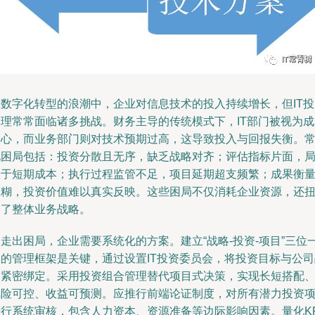
在数字化转型的浪潮中，企业对信息技术的投入持续增长，但IT投
管理常常面临诸多挑战。财务主导的传统模式下，IT部门被视为成
中心，而业务部门则对技术预期过高，这导致投入与回报失衡。
见困局包括：投资分散且无序，缺乏战略对齐；评估指标片面，
限于短期成本；执行过程监管不足，项目延期超支频繁；成果衡
模糊，投资价值难以真实反映。这些困局不仅消耗企业资源，还
曲了整体业务战略。
走出困局，企业需要系统化的方案。建立“战略-投资-项目”三位
体的管理框架是关键，通过设置IT投资委员会，将投资目标与公司
略紧密绑定。采用投资组合管理替代项目式决策，实现长短搭配
风险可控、收益可预测。应推行前端论证制度，对所有潜力投资
进行系统审核，包含人力资本、资源准备等边际影响因素。量化KP