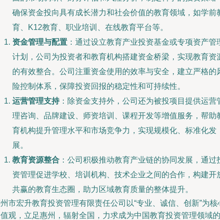
确保资金投向具有成长潜力和社会价值的教育领域，如学前
育、K12教育、职业培训、在线教育平台等。
资金管理与配置
：通过设立教育产业投资基金或专项资产管
计划，公司为投资者和教育机构搭建资金桥梁，实现教育资
的有效整合。公司注重资金使用的效率与安全，建立严格的
险控制体系，保障投资回报的稳定性和可持续性。
运营管理支持
：除资金支持外，公司还为被投项目提供运营
理咨询、品牌建设、师资培训、课程开发等增值服务，帮助
育机构提升管理水平和市场竞争力，实现规模化、标准化发
展。
教育资源整合
：公司积极推动教育产业链的协同发展，通过
资管理促进学校、培训机构、技术企业之间的合作，构建开
共赢的教育生态圈，助力区域教育质量的整体提升。
惠州市宏升教育投资管理有限责任公司以“专业、诚信、创新”为核
价值观，立足惠州，辐射全国，力求成为中国教育投资管理领域