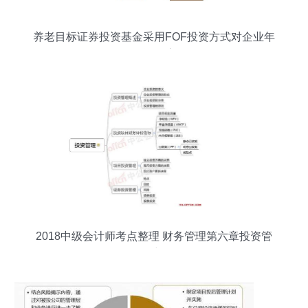
养老目标证券投资基金采用FOF投资方式对企业年
金投资的启示
2018中级会计师考点整理 财务管理第六章投资管
理思维导图