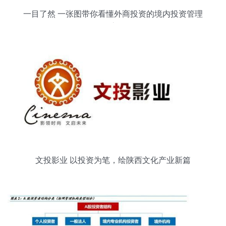
一目了然 一张图带你看懂外商投资的境内投资管理
全流程
文投影业 以投资为笔，绘陕西文化产业新篇