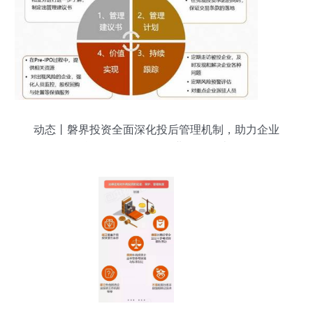
动态丨磐界投资全面深化投后管理机制，助力企业
战略布局，引导企业价值创造