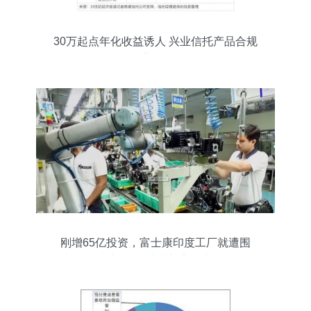
30万起点年化收益诱人 兴业信托产品合规
性辨伪正解
刚增65亿投资，富士康印度工厂就遭围
攻，郭台铭 从未想离开中国