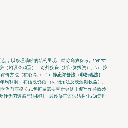
点，以条理清晰的结构呈现，助你高效备考。\n\n##
投资（如设备购置）、对外投资（如证券投资）。\n - 按
资评价方法（核心考点）\n-
静态评价法（非折现法）
：
= 年均利润 ÷ 初始投资额 （可能无法反映远期收益）。
可。 因为当前表格公式包扩展需要重新更修正编写作导致参
差
转为闭
遵循简洁指引：最终修正语法结构化式必理