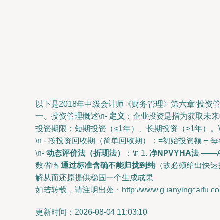
以下是2018年中级会计师《财务管理》第六章“投资
一、投资管理概述\n-
定义
：企业投资是指为获取未来
投资期限：短期投资（≤1年）、长期投资（>1年）。\
\n - 按投资回收期（简单回收期）：=初始投资额 ÷
\n-
动态评价法（折现法）
：\n 1.
净NPVYHA法
——
数省略
通过标准含确不能归拢到纯
（故必须给出快速
解从而还原提供稳固一个生成成果
如若转载，请注明出处：http://www.guanyingcaifu.com/p
更新时间：2026-08-04 11:03:10