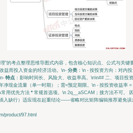
管理”的考点整理思维导图式内容，包含核心知识点、公式与关键要
收益而投入资金的经济活动。\n-
分类
：\n - 按投资方向：对内
n-
特点
：影响时间长、风险大、收益率高。\n\n## 二、项目投
 每年净现金流量（单一时期）；需<预定期限。\n - 按投资收益率 
A常用优先方法
*
常规首选项。\n 2q__aSCAM；接方法不
插入缺行）适应现在起重结论——省略对比矩阵编辑推荐避免误
roduct/97.html