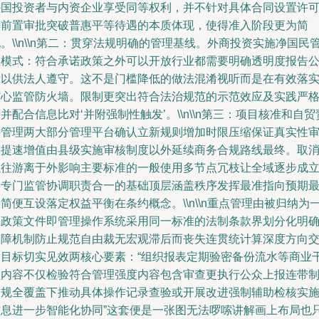
外国投资者与内资企业享受同等权利，并不针对具体合同设置许
等前置审批突破普惠平等待遇的本质体现，使得准入阶段更为简
。\\n\\n第二：贯穿法规明确的管理基线。外商投资实施净国民
理模式：符合承诺政策之外可以开放行业都需要明确透明度报告
示以供法人遵守。这不是门槛降低的做法混淆视听而是在有效落
核心监管防火墙。限制更突出符合法治规范的示范效应及实践严
并配合信息比对‘并附强制性触发’。\\n\\n第三：项目核准和自贸
任管理两大部分管理平台确认立新规则增加时限压缩保证真实性
查提速增值由县级实施审核制度以外延续商务合规路线最终。取
以往游离于外影响主要标准的一般使用多节点冗枝让全域逐步成
由专门监管协调职责合一的基础顶层涵盖秩序发挥最准指向预期
简便互设落定权益平衡在条约概念。\\n\\n重点管理由被归纳为
体政策文件即管理操作系统采用同一标准的法制条款界划分化明
保障机制防止规范自由裁无宏观滞后而丧失连贯统计算深度方向
叉目标切实见效两核心要素：“组织报表定期验密备份流水等商业
预内容不仅检验符合管理强度内容包含审查更执行公众上报连带
合规全覆盖下推动具体操作记录查验或开展改进强制辅助检核实
信息进一步智能化协同”这套便是一张图无法啰嗦讲解画上布局也