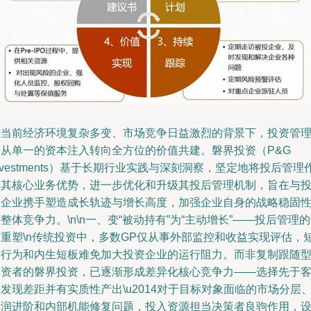
在当前经济环境复杂多变、市场竞争日益激烈的背景下，投资管
已从单一的资本注入转向全方位的价值共建。磐界投资（P&G
nvestments）基于长期行业实践与深刻洞察，坚定地将投后管理
为其核心业务优势，进一步优化和升级其投后管理机制，旨在与
资企业携手塑造成长轨迹与增长高度，加强企业自身的战略稳固
整体竞争力。\n\n一、变“被动持有”为“主动增长”——投后管理
命重塑\n传统投资中，多数GP仅从事外部监控和收益实现评估，
期行为和内生短板难免加大投资企业的运行阻力。而非复制跟随
投资者的磐界投资，已逐渐形成差异化核心竞争力——选择先于
发现差距并有实质性产出\u2014对于目标对象面临的市场分层
利润进阶和内部机能修复问题，投入资源担当决策者良驹作用，