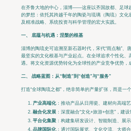
在齐鲁大地的中心，淄博——这座以齐国故都、足球
的梦想：依托其跨越千年的陶瓷与琉璃（陶琉）文化
及精准战略、系统投资与科学管理的宏大实践。
一、 底蕴与机遇：涅槃的根基
淄博的陶琉史可追溯至新石器时代，宋代“雨点釉”、
最坚实的文化根基与产业起点。在全球追求个性化、
遇。将文化资源优势转化为全球性的产业竞争优势，
二、 战略蓝图：从“制造”到“创造”与“服务”
打造“全球陶琉之都”，绝非简单的产量扩张，而是一
产业高端化
：推动产品从日用瓷、建材向高端艺
融合化发展
：深度融合“文化+旅游+创意”，
平台化集聚
：构建集研发设计、智能制造、展示
品牌国际化
：通过国际展览、文化交流、大师合